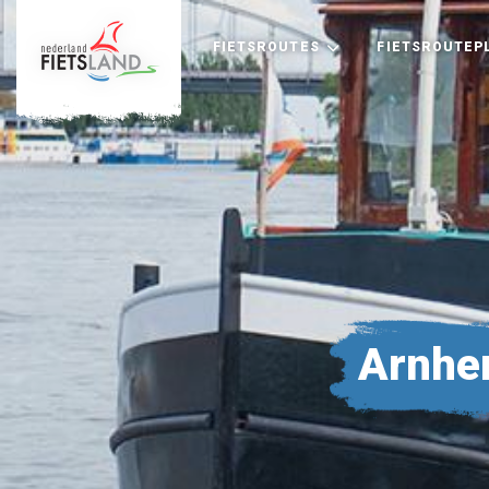
FIETSROUTES
FIETSROUTEP
Arnhe
+
−