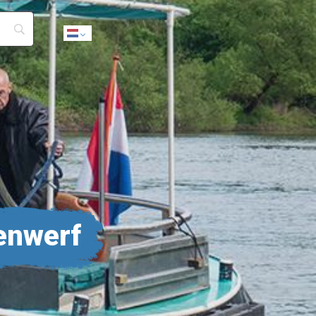
Dutch
enwerf