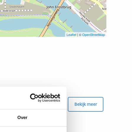
Leaflet
| ©
OpenStreetMap
Bekijk meer
Over