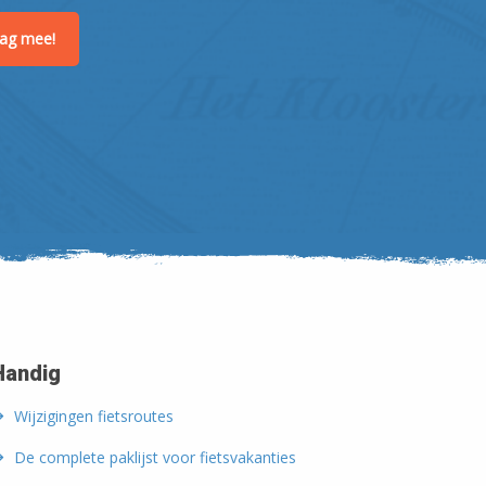
raag mee!
Handig
Wijzigingen fietsroutes
De complete paklijst voor fietsvakanties