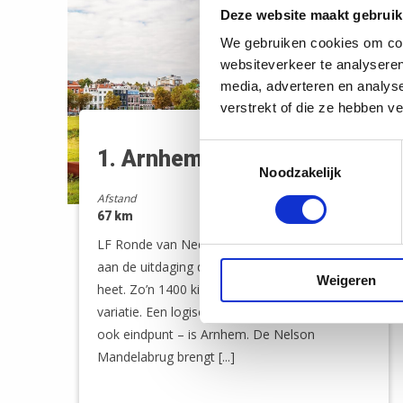
Deze website maakt gebruik
We gebruiken cookies om cont
websiteverkeer te analyseren
media, adverteren en analys
verstrekt of die ze hebben v
Toestemmingsselectie
1. Arnhem - Gennep
Noodzakelijk
Afstand
67 km
LF Ronde van Nederland – Vandaag begin je
aan de uitdaging die de Ronde van Nederland
Weigeren
heet. Zo’n 1400 kilometer vol Nederlandse
variatie. Een logisch startpunt – en daarmee
ook eindpunt – is Arnhem. De Nelson
Mandelabrug brengt [...]