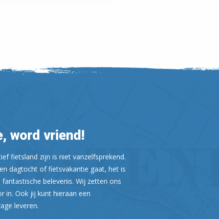
, word vriend!
ef fietsland zijn is niet vanzelfsprekend.
n dagtocht of fietsvakantie gaat, het is
Leaflet
| ©
OpenStreetMap
 fantastische belevenis. Wij zetten ons
or in. Ook jij kunt hieraan een
rage leveren.