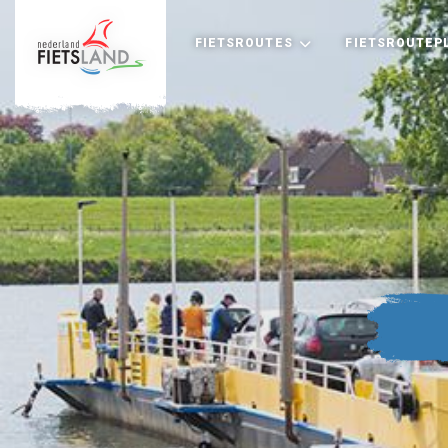
FIETSROUTES
FIETSROUTEP
+
−