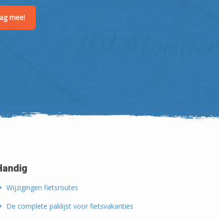
raag mee!
Handig
Wijzigingen fietsroutes
De complete paklijst voor fietsvakanties