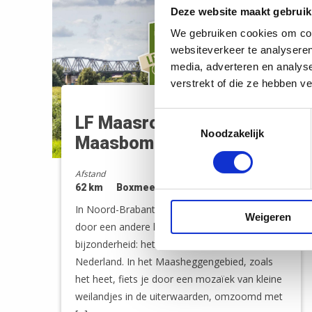
Deze website maakt gebruik
We gebruiken cookies om cont
websiteverkeer te analyseren
media, adverteren en analys
verstrekt of die ze hebben v
Toestemmingsselectie
LF Maasroute | Boxmeer -
Noodzakelijk
Maasbommel
Afstand
62 km
Boxmeer - Maasbommel
In Noord-Brabant fiets je noordwestwaarts
Weigeren
door een andere landschappelijke
bijzonderheid: het oudste cultuurlandschap van
Nederland. In het Maasheggengebied, zoals
het heet, fiets je door een mozaïek van kleine
weilandjes in de uiterwaarden, omzoomd met