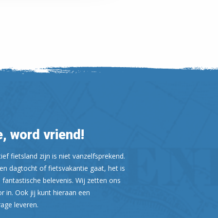
, word vriend!
ef fietsland zijn is niet vanzelfsprekend.
n dagtocht of fietsvakantie gaat, het is
Leaflet
| ©
OpenStreetMap
 fantastische belevenis. Wij zetten ons
or in. Ook jij kunt hieraan een
rage leveren.