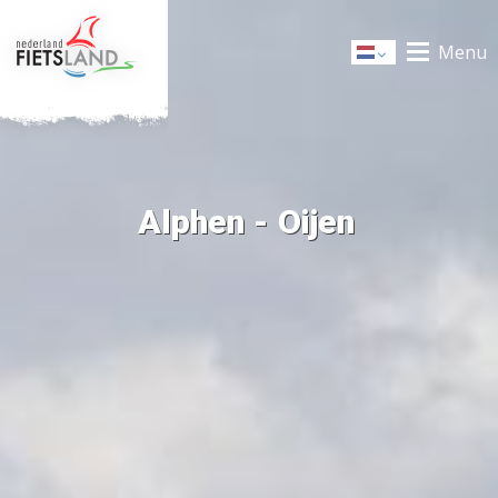
Menu
Dutch
Alphen - Oijen