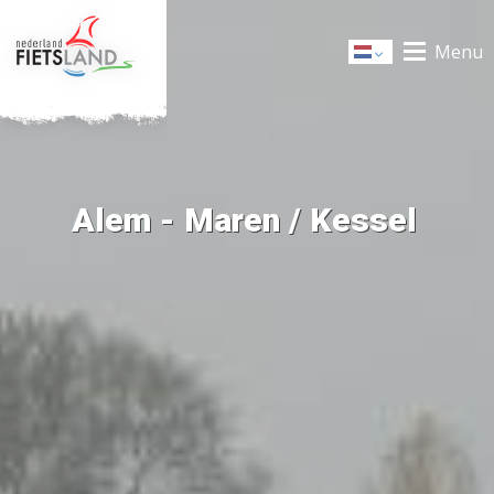
Menu
Dutch
Alem - Maren / Kessel