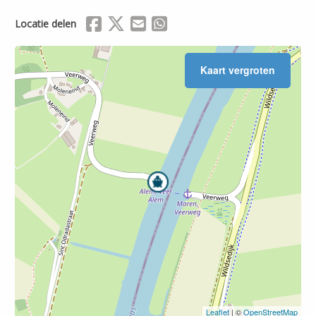
Delen via Facebook
Delen via X (Twitter)
Delen via Mail
Delen via WhatsApp
Locatie delen
Leaflet
| ©
OpenStreetMap
Kaart vergroten
Leaflet
| ©
OpenStreetMap