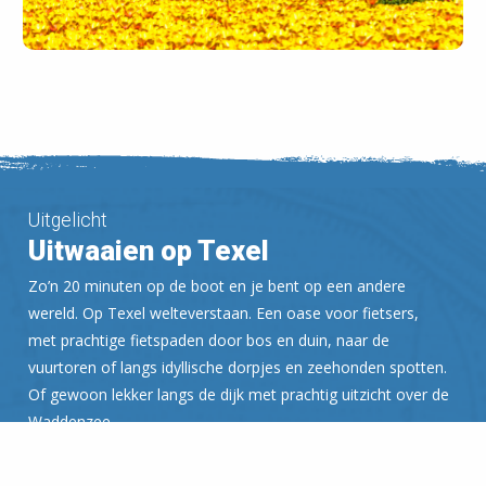
Uitgelicht
Uitwaaien op Texel
Zo’n 20 minuten op de boot en je bent op een andere
wereld. Op Texel welteverstaan. Een oase voor fietsers,
met prachtige fietspaden door bos en duin, naar de
vuurtoren of langs idyllische dorpjes en zeehonden spotten.
Of gewoon lekker langs de dijk met prachtig uitzicht over de
Waddenzee.