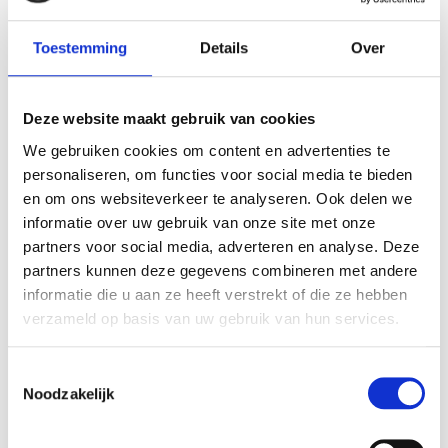
LF Waterlinieroute
24 februari 2022
Toestemming
Details
Over
We moeten nog wat langer wachten op de bekendmaking van
Deze website maakt gebruik van cookies
de Fietsroute van het Jaar 2022. Oorspronkelijk zou op 25
We gebruiken cookies om content en advertenties te
februari de uitreiking tijdens de Fiets en Wandelbeurs
personaliseren, om functies voor social media te bieden
plaatsvinden. Vanwege corona kan de beurs geen doorgang
en om ons websiteverkeer te analyseren. Ook delen we
vinden. Het verlossende woord voor de genomineerde LF
informatie over uw gebruik van onze site met onze
Waterlinieroute komt op zaterdag 9 april. De uitreiking maakt
partners voor social media, adverteren en analyse. Deze
onderdeel uit van een programma met circa 10 lezingen en 4
partners kunnen deze gegevens combineren met andere
live workshops. Zet deze datum dus alvast in je agenda, zodra
informatie die u aan ze heeft verstrekt of die ze hebben
we meer weten melden we dit direct!
verzameld op basis van uw gebruik van hun services.
De LF Waterlinieroute is een prachtige fietstocht met
Toestemmingsselectie
een grote diversiteit aan landschappen. De route is
Noodzakelijk
prima bewegwijzerd en de beschikbare GPX-bestanden
werken perfect. Als je geïnteresseerd bent in forten,