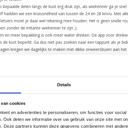
 bepaalde delen langs de kust erg druk zijn, als wielrenner ga je sne
elf hadden we een kruissnelheid van tussen de 24 en 28 km/u. Met all
sfietsers moet je daar wel rekening mee houden. Het is geen snelle ro
en zonder de irritante wielrenner te zijn ;).
en en meer bepakking is ook meer water drinken. De app voor drinkw
s de kust beperkt. Ga dus niet pas zoeken naar een tappunt als je bido
 dagen kregen we dagelijks te maken met dikke onweersbuien aan het 
 in Zeeland is dat niet heel prettig. Iets waar we zelf aan moesten we
l gemakkelijk. Je zit met je bepakte fiets en heel veel anderen die va
 het afdakje of in het bushokje willen staan.
Details
 van cookies
ent en advertenties te personaliseren, om functies voor social
. Ook delen we informatie over uw gebruik van onze site met on
e. Deze partners kunnen deze gegevens combineren met andere i