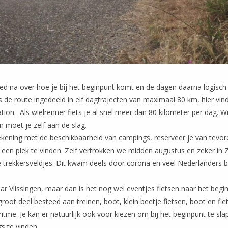
d na over hoe je bij het beginpunt komt en de dagen daarna logisch
s de route ingedeeld in elf dagtrajecten van maximaal 80 km, hier vin
ation. Als wielrenner fiets je al snel meer dan 80 kilometer per dag. Wi
 moet je zelf aan de slag.
ekening met de beschikbaarheid van campings, reserveer je van tevor
een plek te vinden. Zelf vertrokken we midden augustus en zeker in 
e trekkersveldjes. Dit kwam deels door corona en veel Nederlanders 
aar Vlissingen, maar dan is het nog wel eventjes fietsen naar het begi
oot deel besteed aan treinen, boot, klein beetje fietsen, boot en f
 ritme.
Je kan er natuurlijk ook voor kiezen om bij het beginpunt te sl
s te vinden.