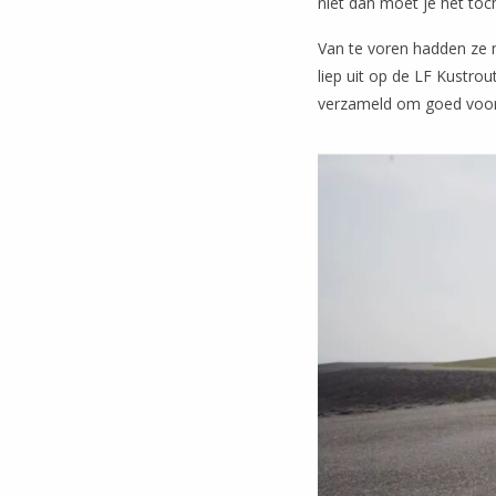
niet dan moet je het toc
Van te voren hadden ze 
liep uit op de LF Kustro
verzameld om goed voorb