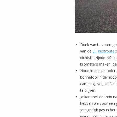
Denk van te voren goe
van de
LF Kustroute
i
dichtstbijzijnde NS-st
kilometers maken, dan
Houd in je plan ook r
bonnefooi in de hoop 
campings vol, zelfs d
te blijven.
Je kan met de trein n
hebben we voor een gr
je eigenlijk pas in het
waren weinig camping