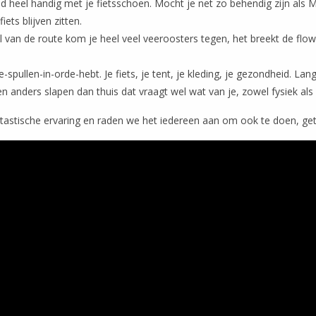
ijd heel handig met je fietsschoen. Mocht je net zo behendig zijn als 
ets blijven zitten.
el van de route kom je heel veel veeroosters tegen, het breekt de flo
je-spullen-in-orde-hebt. Je fiets, je tent, je kleding, je gezondheid. La
en anders slapen dan thuis dat vraagt wel wat van je, zowel fysiek als
astische ervaring en raden we het iedereen aan om ook te doen, getu