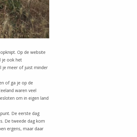
 opknipt. Op de website
d je ook het
l je meer of juist minder
en of ga je op de
Zeeland waren veel
besloten om in eigen land
npunt. De eerste dag
iets. De tweede dag kom
apen ergens, maar daar