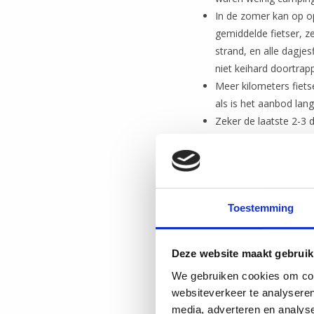
In de zomer kan op op
gemiddelde fietser, z
strand, en alle dagje
niet keihard doortrapp
Meer kilometers fiets
als is het aanbod lang
Zeker de laatste 2-3
in open stukken zoals
coronatijd is niet hee
en ook allemaal onder
Toestemming
Deze website maakt gebruik
We gebruiken cookies om cont
websiteverkeer te analyseren
media, adverteren en analys