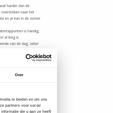
l wat harder dan de
e oversteken naar het
ute en je kan in de zomer
atertappunten is handig,
n al leeg is.
einde van de dag, zeker
nnen, even schuilen in
n het strand komen rennen
Over
 media te bieden en om ons
ze partners voor social
nformatie die u aan ze heeft