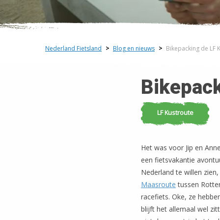
Nederland Fietsland
>
Blog en nieuws
>
Bikepacking de LF 
Bikepack
LF Kustroute
Het was voor Jip en Anne
een fietsvakantie avont
Nederland te willen zien,
Maasroute
tussen Rotte
racefiets. Oke, ze hebb
blijft het allemaal wel 