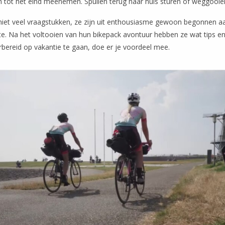
h tot het eind meenemen. Spullen terug naar huis sturen of weggooien
niet veel vraagstukken, ze zijn uit enthousiasme gewoon begonnen aa
ute. Na het voltooien van hun bikepack avontuur hebben ze wat tips e
ereid op vakantie te gaan, doe er je voordeel mee.