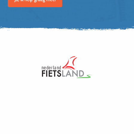
Algemeen
Veel bezocht
Over ons
Fietsapps