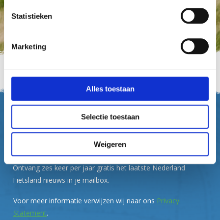
Statistieken
Marketing
Alles toestaan
Nederland Fietsland
>
Zoekresultaten
Nieuwsbrief
Selectie toestaan
Inspiratie en fietstips in je
mailbox
Weigeren
Ontvang zes keer per jaar gratis het laatste Nederland
Fietsland nieuws in je mailbox.
Voor meer informatie verwijzen wij naar ons
Privacy
Statement
.