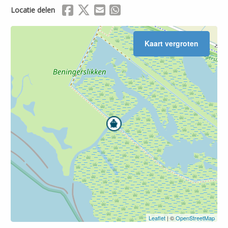
Delen via Facebook
Delen via X (Twitter)
Delen via Mail
Delen via WhatsApp
Locatie delen
Kaart vergroten
Leaflet
| ©
OpenStreetMap