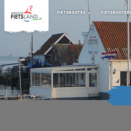
FIETSROUTES
FIETSROUTEP
+
−