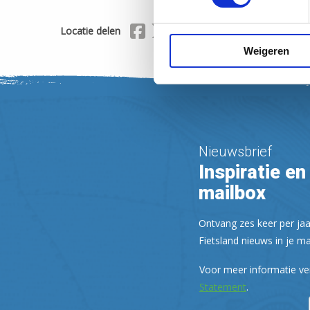
Delen via Facebook
Delen via X (Twitter)
Delen via Mail
Locatie delen
Weigeren
Nieuwsbrief
Inspiratie en 
mailbox
Ontvang zes keer per jaa
Fietsland nieuws in je ma
Voor meer informatie ve
Statement
.