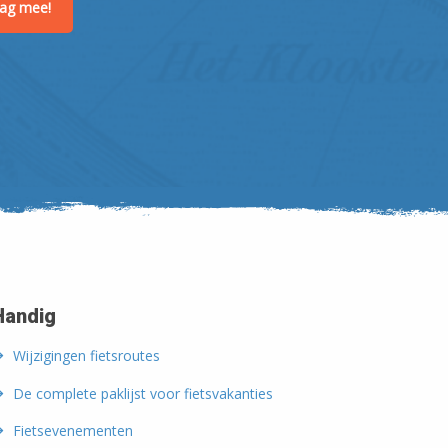
raag mee!
Leaflet
| ©
OpenStreetMap
Handig
Wijzigingen fietsroutes
De complete paklijst voor fietsvakanties
Fietsevenementen