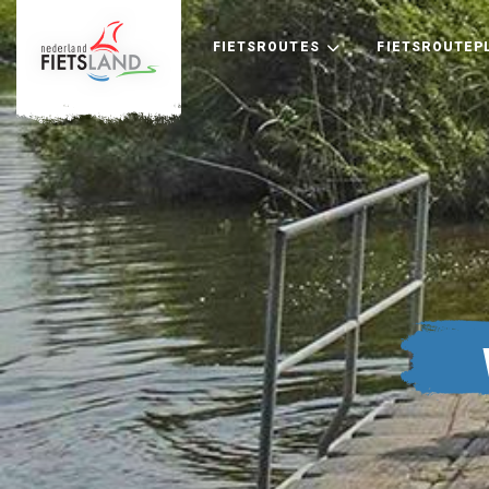
FIETSROUTES
FIETSROUTEP
+
−