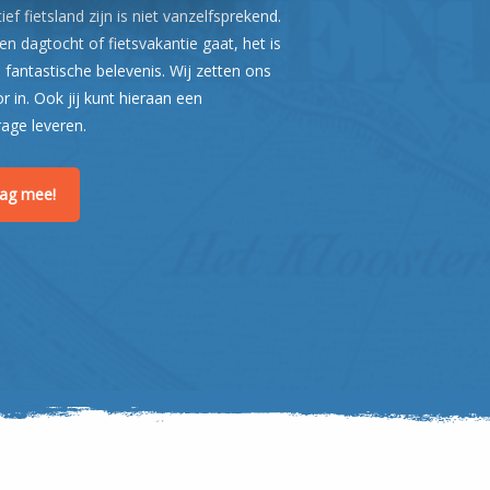
ef fietsland zijn is niet vanzelfsprekend.
n dagtocht of fietsvakantie gaat, het is
 fantastische belevenis. Wij zetten ons
or in. Ook jij kunt hieraan een
rage leveren.
raag mee!
Leaflet
| ©
OpenStreetMap