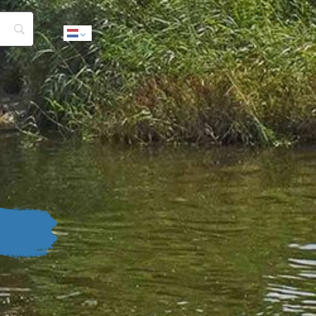
Dutch
n