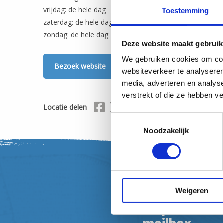
vrijdag: de hele dag
Toestemming
zaterdag: de hele dag
zondag: de hele dag
Deze website maakt gebruik
We gebruiken cookies om cont
Bezoek website
websiteverkeer te analyseren
media, adverteren en analys
verstrekt of die ze hebben v
Delen via Facebook
Delen via X (Twitter)
Delen via Mail
Locatie delen
Toestemmingsselectie
Noodzakelijk
Weigeren
Nieuwsbrief
Inspiratie en 