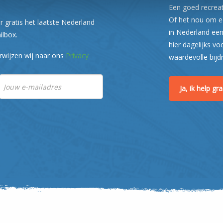
Een goed recreati
Of het nou om ee
r gratis het laatste Nederland
in Nederland een
ilbox.
hier dagelijks vo
rwijzen wij naar ons
Privacy
waardevolle bijd
Ja, ik help g