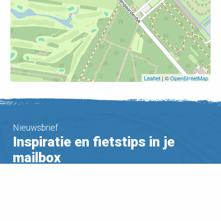
Leaflet
| ©
OpenStreetMap
Nieuwsbrief
Inspiratie en fietstips in je
mailbox
Ontvang zes keer per jaar gratis het laatste Nederland
Fietsland nieuws in je mailbox.
Voor meer informatie verwijzen wij naar ons
Privacy