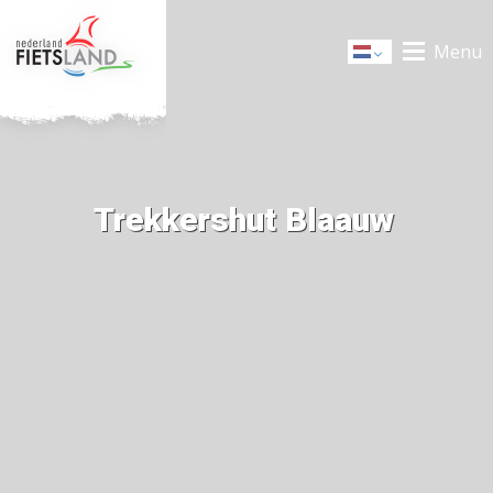
Menu
Dutch
Trekkershut Blaauw