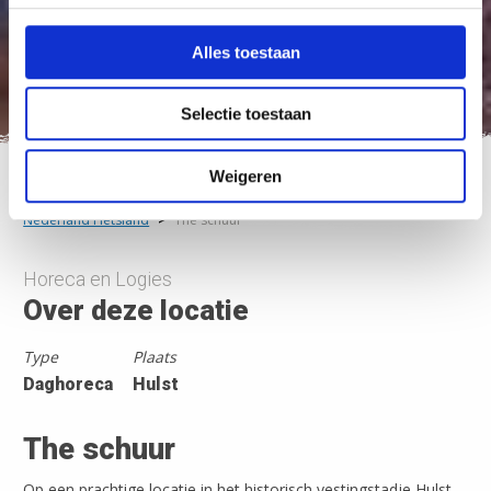
Alles toestaan
Selectie toestaan
Weigeren
Nederland Fietsland
>
The schuur
Horeca en Logies
Over deze locatie
Type
Plaats
Daghoreca
Hulst
The schuur
Op een prachtige locatie in het historisch vestingstadje Hulst,