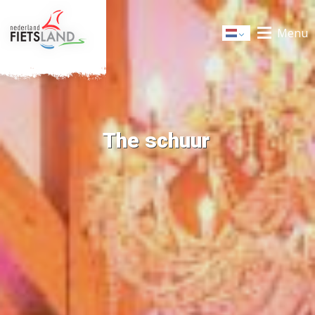
Menu
Dutch
The schuur