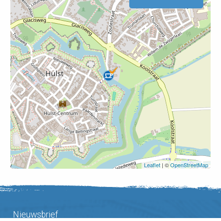
Leaflet
| ©
OpenStreetMap
Nieuwsbrief