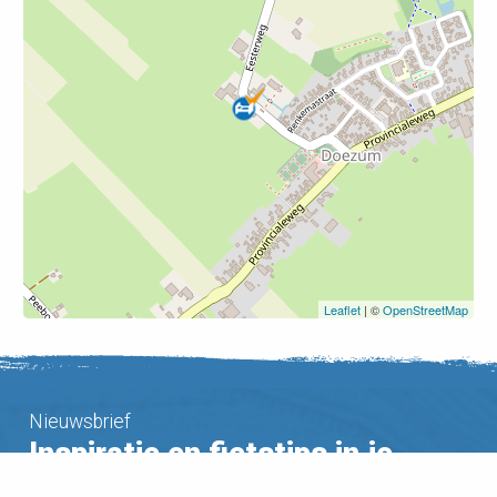
Leaflet
| ©
OpenStreetMap
Nieuwsbrief
Inspiratie en fietstips in je
mailbox