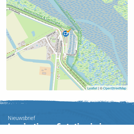
Leaflet
| ©
OpenStreetMap
Nieuwsbrief
Inspiratie en fietstips in je