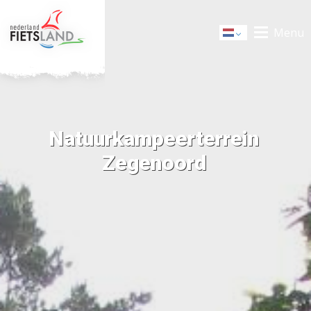
Menu
Dutch
Natuurkampeerterrein
Zegenoord