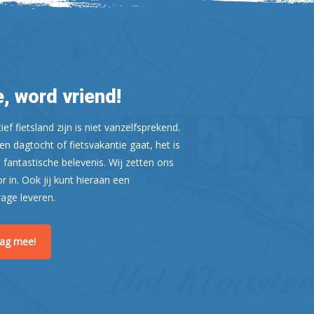
, word vriend!
ef fietsland zijn is niet vanzelfsprekend.
n dagtocht of fietsvakantie gaat, het is
 fantastische belevenis. Wij zetten ons
or in. Ook jij kunt hieraan een
Leaflet
| ©
OpenStreetMap
rage leveren.
raag mee!