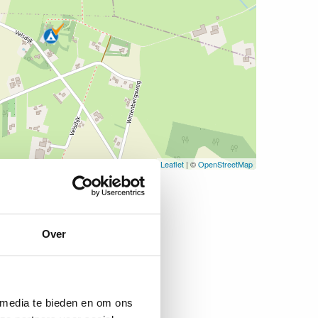
Leaflet
| ©
OpenStreetMap
Over
 media te bieden en om ons