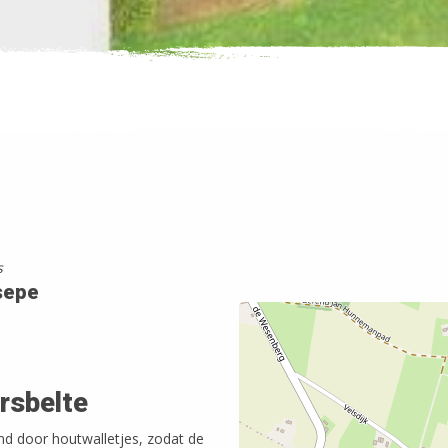
s
sepe
rsbelte
md door houtwalletjes, zodat de