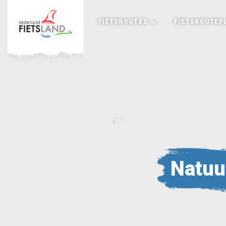
FIETSROUTES
FIETSROUTEP
Natuu
+
−