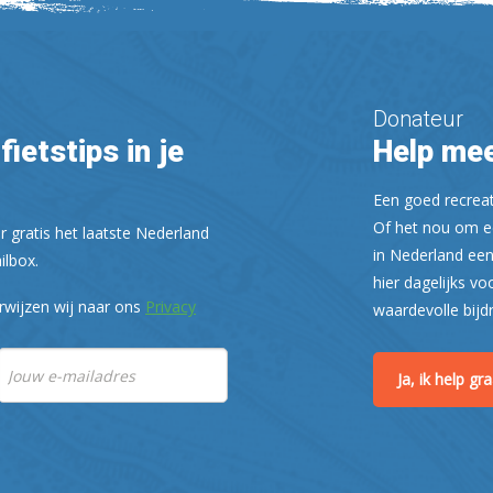
Donateur
fietstips in je
Help mee
Een goed recreati
Of het nou om ee
r gratis het laatste Nederland
in Nederland een
ilbox.
hier dagelijks vo
rwijzen wij naar ons
Privacy
waardevolle bijd
Ja, ik help g