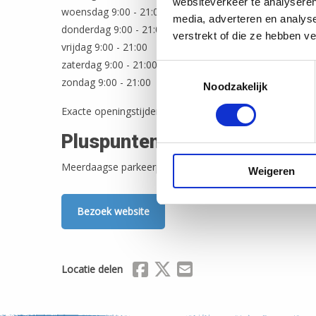
websiteverkeer te analyseren
woensdag 9:00 - 21:00
media, adverteren en analys
donderdag 9:00 - 21:00
verstrekt of die ze hebben v
vrijdag 9:00 - 21:00
zaterdag 9:00 - 21:00
Toestemmingsselectie
zondag 9:00 - 21:00
Noodzakelijk
Exacte openingstijden vindt u op de website en in Het 
Pluspunten
Meerdaagse parkeerplaats voor de auto, Overdekte kook
Weigeren
Bezoek website
Delen via Facebook
Delen via X (Twitter)
Delen via Mail
Locatie delen