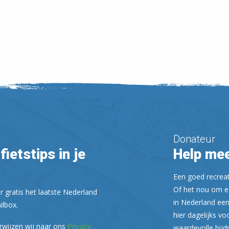
Donateur
fietstips in je
Help mee
Een goed recreati
Of het nou om ee
r gratis het laatste Nederland
in Nederland een
ilbox.
hier dagelijks vo
rwijzen wij naar ons
Privacy
waardevolle bijd