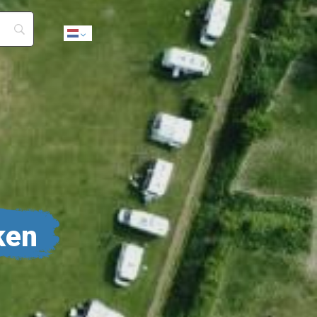
Dutch
ken