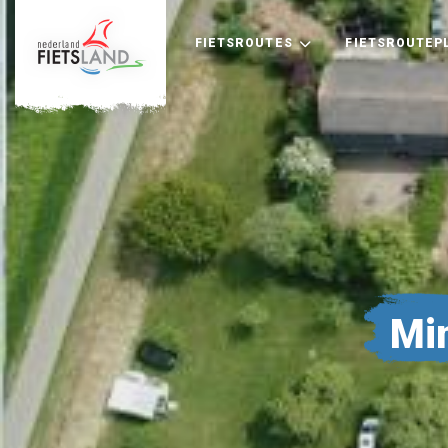
FIETSROUTES
FIETSROUTEP
Mi
+