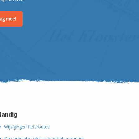
raag mee!
Handig
Wijzigingen fietsroutes
De complete paklijst voor fietsvakanties