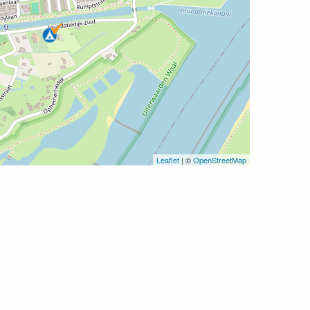
Leaflet
| ©
OpenStreetMap