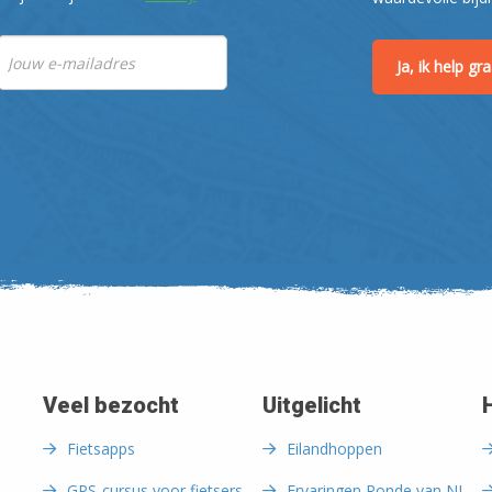
Ja, ik help g
Veel bezocht
Uitgelicht
Fietsapps
Eilandhoppen
GPS-cursus voor fietsers
Ervaringen Ronde van NL