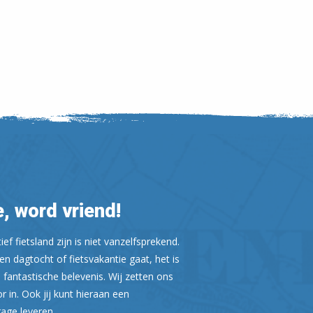
Leaflet
| ©
OpenStreetMap
, word vriend!
ef fietsland zijn is niet vanzelfsprekend.
n dagtocht of fietsvakantie gaat, het is
 fantastische belevenis. Wij zetten ons
or in. Ook jij kunt hieraan een
rage leveren.