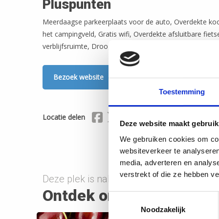
Pluspunten
Meerdaagse parkeerplaats voor de auto, Overdekte koo
het campingveld, Gratis wifi, Overdekte afsluitbare fiets
verblijfsruimte, Droogruimte voor natte kleding
Bezoek website
Toestemming
Delen via Facebook
Delen via X (Twitter)
Delen via Mail
Locatie delen
Deze website maakt gebruik
We gebruiken cookies om cont
websiteverkeer te analyseren
media, adverteren en analys
verstrekt of die ze hebben v
Deze plek is nabij onderstaande route(s)
Ontdek onderweg
Toestemmingsselectie
Noodzakelijk