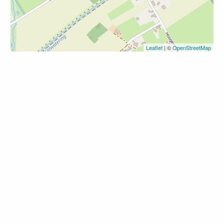
Leaflet
| ©
OpenStreetMap
Nieuwsbrief
Inspiratie en fietstips in je
mailbox
Ontvang zes keer per jaar gratis het laatste Nederland
Fietsland nieuws in je mailbox.
Voor meer informatie verwijzen wij naar ons
Privacy
Statement
.
E-mailadres: