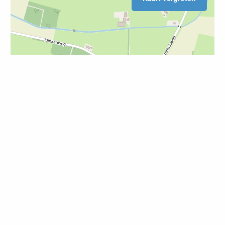
Leaflet
| ©
OpenStreetMap
Nieuwsbrief