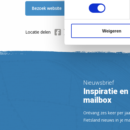
Bezoek website
Weigeren
Delen via Facebook
Delen via X (Twitter)
Delen via Mail
Locatie delen
Nieuwsbrief
Inspiratie en 
mailbox
Ontvang zes keer per jaa
Fietsland nieuws in je ma