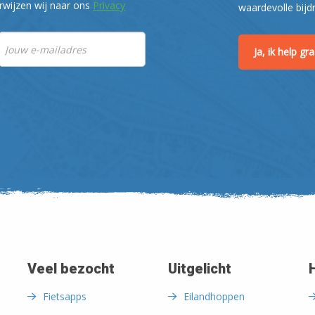
rwijzen wij naar ons
Privacy
waardevolle bijd
Ja, ik help g
Veel bezocht
Uitgelicht
Fietsapps
Eilandhoppen