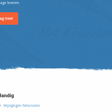
rage leveren.
Leaflet
| ©
OpenStreetMap
raag mee!
Handig
Wijzigingen fietsroutes