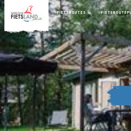
FIETSROUTES
FIETSROUTEP
+
−