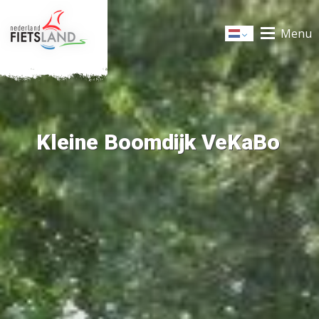
Menu
Dutch
Kleine Boomdijk VeKaBo