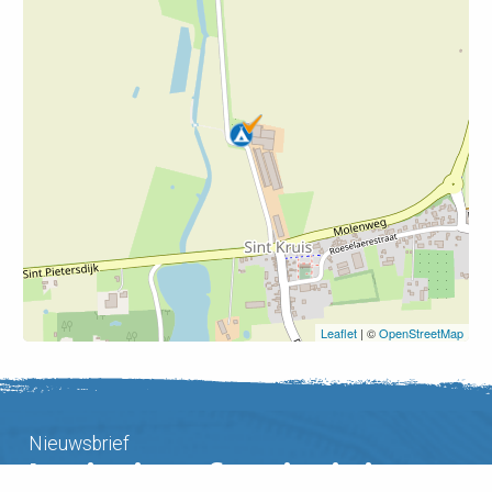
Leaflet
| ©
OpenStreetMap
Nieuwsbrief
Inspiratie en fietstips in je