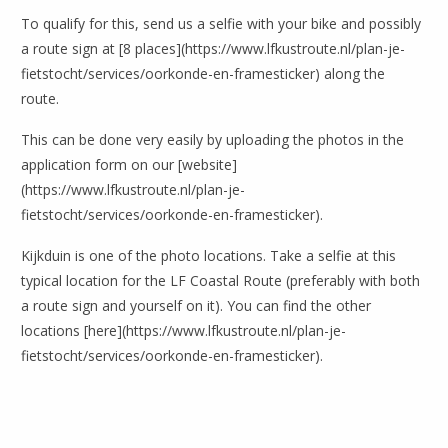
To qualify for this, send us a selfie with your bike and possibly
a route sign at [8 places](https://www.lfkustroute.nl/plan-je-
fietstocht/services/oorkonde-en-framesticker) along the
route.
This can be done very easily by uploading the photos in the
application form on our [website]
(https://www.lfkustroute.nl/plan-je-
fietstocht/services/oorkonde-en-framesticker).
Kijkduin is one of the photo locations. Take a selfie at this
typical location for the LF Coastal Route (preferably with both
a route sign and yourself on it). You can find the other
locations [here](https://www.lfkustroute.nl/plan-je-
fietstocht/services/oorkonde-en-framesticker).
Delen via Facebook
Delen via X (Twitter)
Delen via Mail
Delen via WhatsApp
Locatie delen