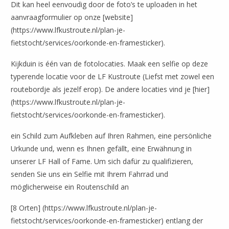
Dit kan heel eenvoudig door de foto’s te uploaden in het
aanvraagformulier op onze [website]
(https://www.lfkustroute.nl/plan-je-
Leaflet
| ©
OpenStreetMap
fietstocht/services/oorkonde-en-framesticker).
Kijkduin is één van de fotolocaties. Maak een selfie op deze
typerende locatie voor de LF Kustroute (Liefst met zowel een
routebordje als jezelf erop). De andere locaties vind je [hier]
(https://www.lfkustroute.nl/plan-je-
fietstocht/services/oorkonde-en-framesticker).
ein Schild zum Aufkleben auf Ihren Rahmen, eine persönliche
Urkunde und, wenn es Ihnen gefällt, eine Erwähnung in
unserer LF Hall of Fame. Um sich dafür zu qualifizieren,
senden Sie uns ein Selfie mit Ihrem Fahrrad und
möglicherweise ein Routenschild an
[8 Orten] (https://www.lfkustroute.nl/plan-je-
fietstocht/services/oorkonde-en-framesticker) entlang der