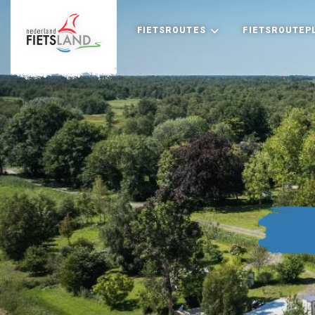
FIETSROUTES
FIETSROUTEP
+
−