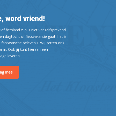
, word vriend!
ef fietsland zijn is niet vanzelfsprekend.
n dagtocht of fietsvakantie gaat, het is
 fantastische belevenis. Wij zetten ons
or in. Ook jij kunt hieraan een
Leaflet
| ©
OpenStreetMap
rage leveren.
raag mee!