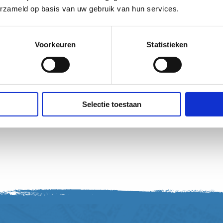
erzameld op basis van uw gebruik van hun services.
Voorkeuren
Statistieken
enheid, Gratis wifi, Meerdaagse
ogelijkheid tot fietsverhuur,
 Droogruimte voor natte
Selectie toestaan