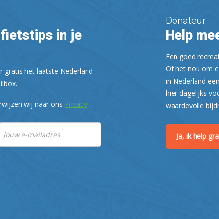
Donateur
fietstips in je
Help mee
Een goed recreati
Of het nou om ee
r gratis het laatste Nederland
in Nederland een
ilbox.
hier dagelijks vo
rwijzen wij naar ons
Privacy
waardevolle bijd
Ja, ik help g