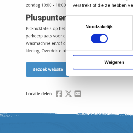
zondag 10:00 - 18:00
verstrekt of die ze hebben v
Pluspunten
Toestemmingsselectie
Noodzakelijk
Picknicktafels op het campingveld, Overdekte kookgeleg
parkeerplaats voor de auto, Overdekte verblijfsruimte, M
Wasmachine en/of droger, Verwarmde recreatieruimte,
kleding, Overdekte afsluitbare fietsenstalling
Weigeren
Bezoek website
Delen via Facebook
Delen via X (Twitter)
Delen via Mail
Locatie delen