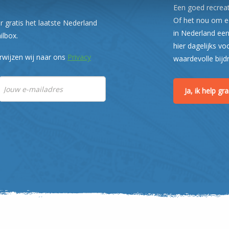
Een goed recreati
Of het nou om ee
r gratis het laatste Nederland
in Nederland een
ilbox.
hier dagelijks vo
rwijzen wij naar ons
Privacy
waardevolle bijd
Ja, ik help g