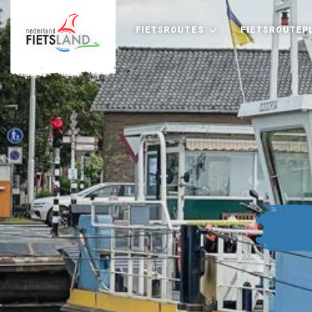
FIETSROUTES
FIETSROUTEP
+
−