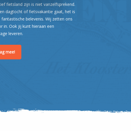
ef fietsland zijn is niet vanzelfsprekend.
n dagtocht of fietsvakantie gaat, het is
 fantastische belevenis. Wij zetten ons
or in. Ook jij kunt hieraan een
rage leveren.
raag mee!
Leaflet
| ©
OpenStreetMap