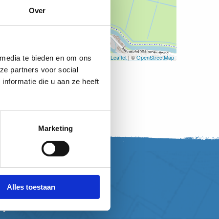
Over
Leaflet
| ©
OpenStreetMap
 media te bieden en om ons
ze partners voor social
nformatie die u aan ze heeft
Marketing
Alles toestaan
, word vriend!