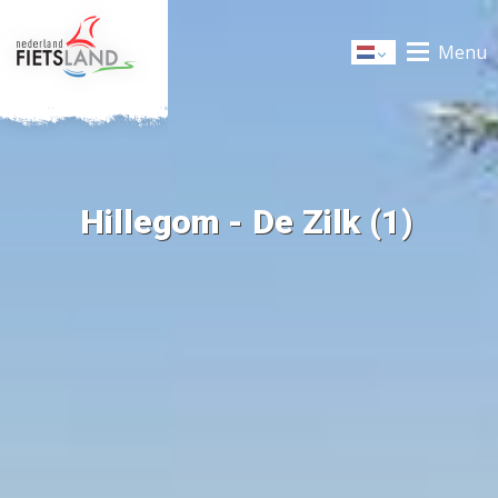
Menu
Dutch
Hillegom - De Zilk (1)