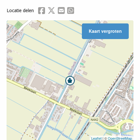
Delen via Facebook
Delen via X (Twitter)
Delen via Mail
Delen via WhatsApp
Locatie delen
Leaflet
| ©
OpenStreetMap
Kaart vergroten
Leaflet
| ©
OpenStreetMap