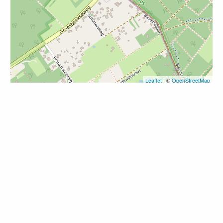
Leaflet
| ©
OpenStreetMap
Nieuwsbrief
Inspiratie en fietstips in je
mailbox
Ontvang zes keer per jaar gratis het laatste Nederland
Fietsland nieuws in je mailbox.
Voor meer informatie verwijzen wij naar ons
Privacy