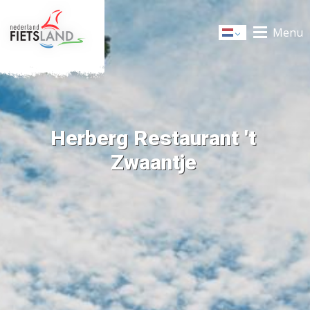
Menu
Dutch
Herberg Restaurant 't
Zwaantje