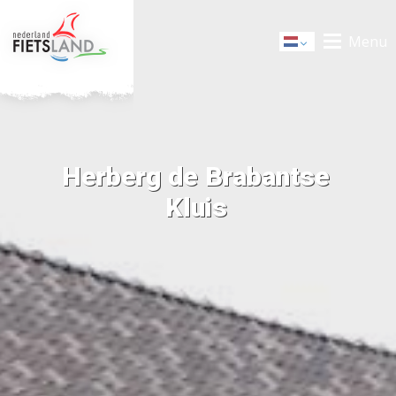
Menu
Dutch
Herberg de Brabantse
Kluis