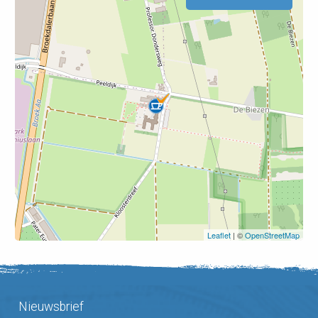
Leaflet
| ©
OpenStreetMap
Nieuwsbrief