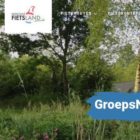
FIETSROUTES
FIETSROUTEP
GroepsN
+
−