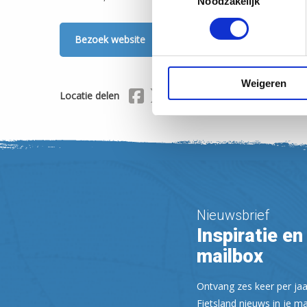
Noodzakelijk
Bezoek website
Weigeren
Delen via Facebook
Delen via X (Twitter)
Delen via Mail
Locatie delen
Nieuwsbrief
Inspiratie en 
mailbox
Ontvang zes keer per jaa
Fietsland nieuws in je ma