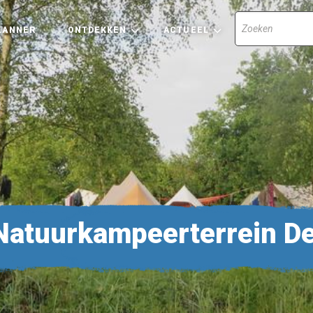
LANNER
ONTDEKKEN
ACTUEEL
atuurkampeerterrein De