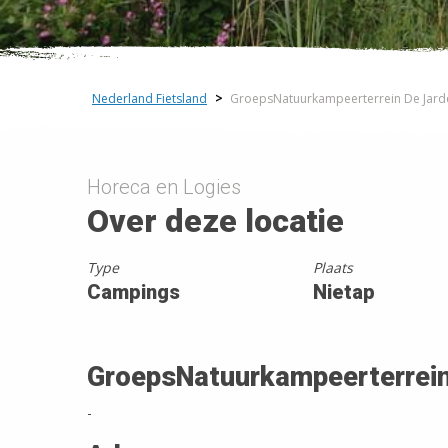
Nederland Fietsland
>
GroepsNatuurkampeerterrein De Jard
Horeca en Logies
Over deze locatie
Type
Plaats
Campings
Nietap
GroepsNatuurkampeerterrein
-