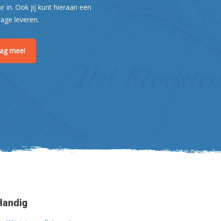
or in. Ook jij kunt hieraan een
rage leveren.
Leaflet
| ©
OpenStreetMap
raag mee!
Handig