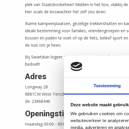
plek van Staatsbosbeheer! Midden in het bos, vlakbij de 
hier zoals de boswachter het zelf zou doen.
Ruime kampeerplaatsen, gezellige trekkershutten en 
ideale bestemming voor families, vriendengroepen en
bossen en paden te voet of op de fiets, beleef sport en 
de rust om je heen.
Bij Swartduin logeer je niet zomaar, je beleeft de natu
bedoelt!
Adres
Toestemming
Longway 28
8881CM West-Terschelling
06- 23868446
Deze website maakt gebruik
Openingstijden
We gebruiken cookies om cont
websiteverkeer te analyseren
maandag 00:00 - 00:00
media, adverteren en analys