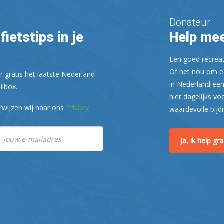
Donateur
fietstips in je
Help mee
Een goed recreati
Of het nou om ee
r gratis het laatste Nederland
in Nederland een
ilbox.
hier dagelijks vo
rwijzen wij naar ons
Privacy
waardevolle bijd
Ja, ik help g