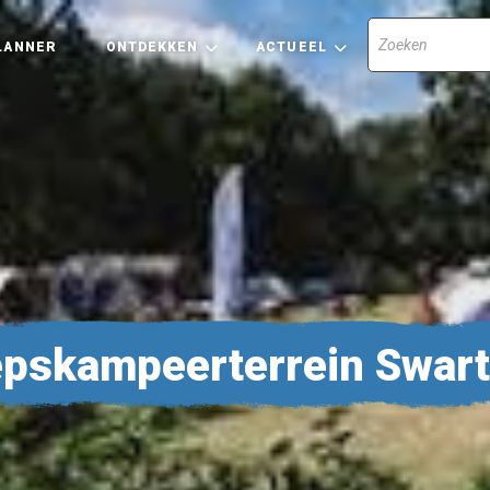
LANNER
ONTDEKKEN
ACTUEEL
pskampeerterrein Swart