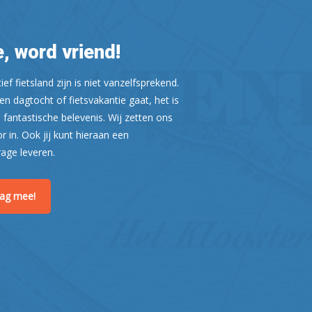
, word vriend!
ef fietsland zijn is niet vanzelfsprekend.
n dagtocht of fietsvakantie gaat, het is
 fantastische belevenis. Wij zetten ons
or in. Ook jij kunt hieraan een
Leaflet
| ©
OpenStreetMap
rage leveren.
raag mee!