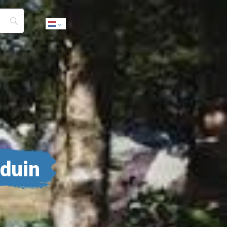
Dutch
duin