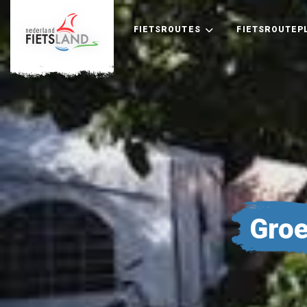
FIETSROUTES
FIETSROUTEP
Groe
+
−