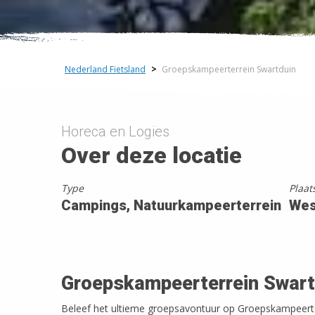
Nederland Fietsland
>
Groepskampeerterrein Swartduin
Horeca en Logies
Over deze locatie
Type
Plaat
Campings, Natuurkampeerterrein
Wes
Groepskampeerterrein Swart
Beleef het ultieme groepsavontuur op Groepskampeerte