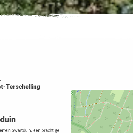
s
t-Terschelling
duin
rrein Swartduin, een prachtige