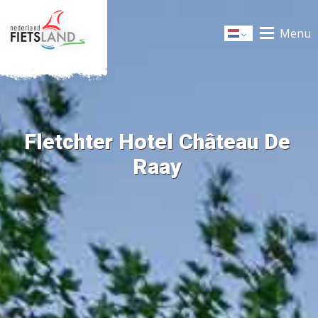
Menu
Dutch
Fletchter Hotel Château De
Raay