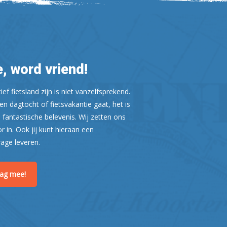
, word vriend!
ef fietsland zijn is niet vanzelfsprekend.
n dagtocht of fietsvakantie gaat, het is
 fantastische belevenis. Wij zetten ons
or in. Ook jij kunt hieraan een
Leaflet
| ©
OpenStreetMap
rage leveren.
raag mee!