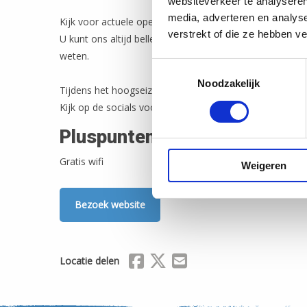
websiteverkeer te analyseren
media, adverteren en analys
Kijk voor actuele openingstijden op onze website.
verstrekt of die ze hebben v
U kunt ons altijd bellen 0113-371236 als u de exacte tij
weten.
Toestemmingsselectie
Noodzakelijk
Tijdens het hoogseizoen zullen er op dinsdag en op de
Kijk op de socials voor meer informatie.
Pluspunten
Gratis wifi
Weigeren
Bezoek website
Delen via Facebook
Delen via X (Twitter)
Delen via Mail
Locatie delen