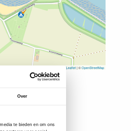
Leaflet
| ©
OpenStreetMap
Over
 media te bieden en om ons