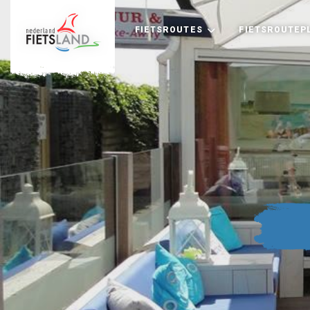
FIETSROUTES
FIETSROUTEP
+
−