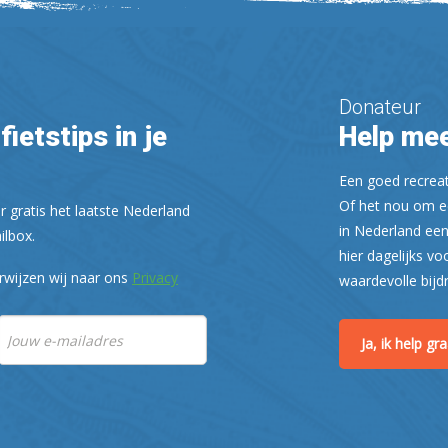
Donateur
fietstips in je
Help mee
Een goed recreati
Of het nou om ee
r gratis het laatste Nederland
in Nederland een
ilbox.
hier dagelijks vo
rwijzen wij naar ons
Privacy
waardevolle bijd
Ja, ik help g