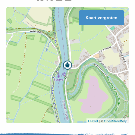
Kaart vergroten
Leaflet
| ©
OpenStreetMap