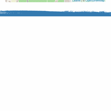
Leaflet
| ©
OpenStreetMap
Nieuwsbrief
Inspiratie en fietstips in je
mailbox
Ontvang zes keer per jaar gratis het laatste Nederland
Fietsland nieuws in je mailbox.
Voor meer informatie verwijzen wij naar ons
Privacy
Statement
.
E-mailadres: