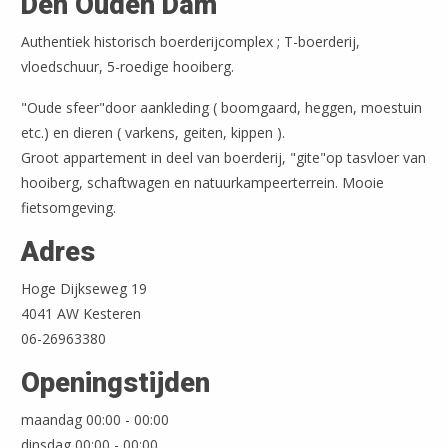
Den Ouden Dam
Authentiek historisch boerderijcomplex ; T-boerderij,
vloedschuur, 5-roedige hooiberg.
"Oude sfeer"door aankleding ( boomgaard, heggen, moestuin
etc.) en dieren ( varkens, geiten, kippen ).
Groot appartement in deel van boerderij, "gite"op tasvloer van
hooiberg, schaftwagen en natuurkampeerterrein. Mooie
fietsomgeving.
Adres
Hoge Dijkseweg 19
4041 AW Kesteren
06-26963380
Leaflet
| ©
OpenStreetMap
Openingstijden
maandag 00:00 - 00:00
dinsdag 00:00 - 00:00