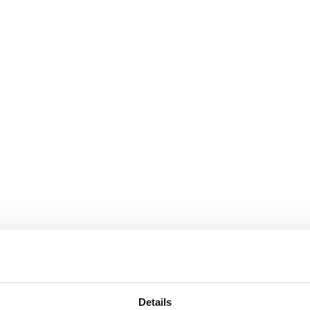
lijks geopend vanaf 10.00 uur.
er tot en met februari zijn wij
Details
0 uur. Zaterdag en zondag