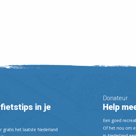
Donateur
fietstips in je
Help mee
Een goed recreati
Of het nou om ee
r gratis het laatste Nederland
in Nederland een