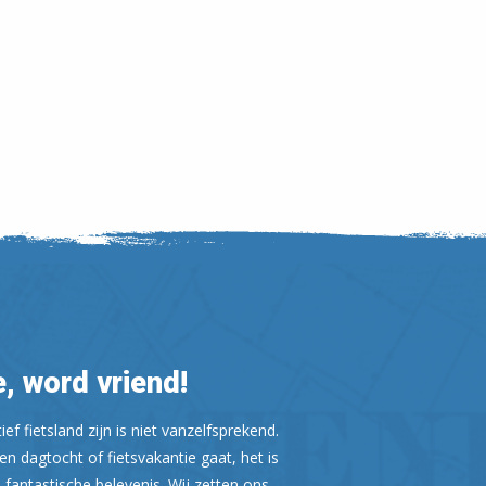
Leaflet
| ©
OpenStreetMap
, word vriend!
ef fietsland zijn is niet vanzelfsprekend.
n dagtocht of fietsvakantie gaat, het is
 fantastische belevenis. Wij zetten ons