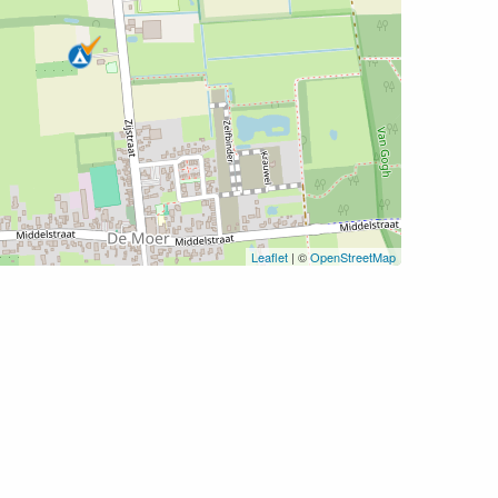
Leaflet
| ©
OpenStreetMap