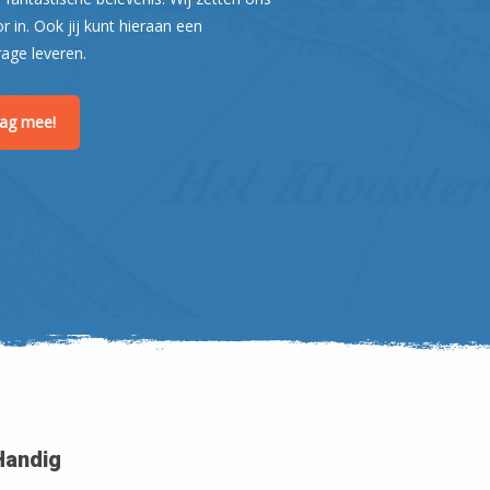
or in. Ook jij kunt hieraan een
rage leveren.
raag mee!
Handig