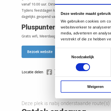
vanaf 10.00 uur. Dinsdagen gesloten.
Tijdens feestdagen kunnen wij afwijkende openingstijd
Deze website maakt gebruik
dagelijks geopend vanaf 10.00 uur.
We gebruiken cookies om cont
Pluspunten
websiteverkeer te analyseren
media, adverteren en analys
Gratis wifi, Meerdaagse parkeerplaats voor de auto
verstrekt of die ze hebben v
Toestemmingsselectie
Bezoek website
Noodzakelijk
Delen via Facebook
Delen via X (Twitter)
Delen via Mail
Locatie delen
Weigeren
Deze plek is nabij onderstaande route(s)