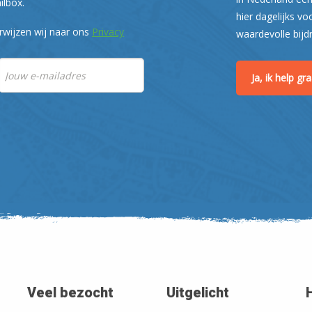
ilbox.
hier dagelijks vo
rwijzen wij naar ons
Privacy
waardevolle bijd
Ja, ik help g
Veel bezocht
Uitgelicht