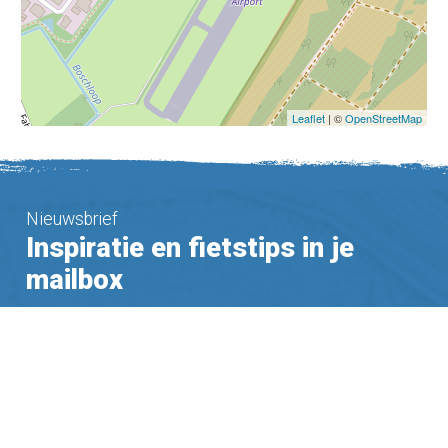
Leaflet
| ©
OpenStreetMap
Nieuwsbrief
Inspiratie en fietstips in je
mailbox
Ontvang zes keer per jaar gratis het laatste Nederland
Fietsland nieuws in je mailbox.
Voor meer informatie verwijzen wij naar ons
Privacy
Statement
.
E-mailadres: