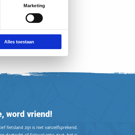
Marketing
Alles toestaan
, word vriend!
ef fietsland zijn is niet vanzelfsprekend.
n dagtocht of fietsvakantie gaat, het is