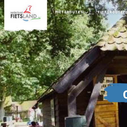
FIETSROUTES
FIETSROUTEP
+
−