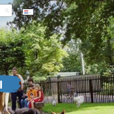
Dutch
l