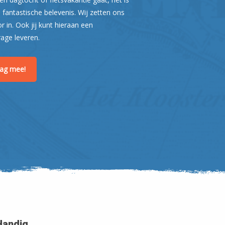
 fantastische belevenis. Wij zetten ons
or in. Ook jij kunt hieraan een
rage leveren.
Leaflet
| ©
OpenStreetMap
raag mee!
Handig