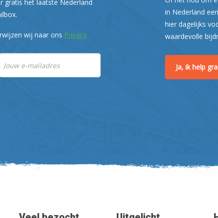
r gratis het laatste Nederland
in Nederland een
ilbox.
hier dagelijks vo
rwijzen wij naar ons
Privacy
waardevolle bijd
Ja, ik help g
Veel bezocht
Uitgelicht