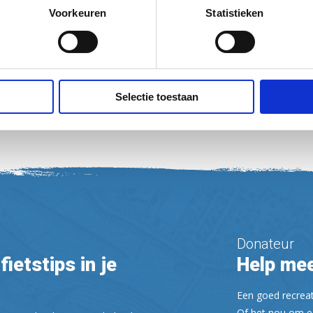
Voorkeuren
Statistieken
ts voor de auto, Bagagevervoer
Selectie toestaan
Donateur
fietstips in je
Help mee
Een goed recreati
Of het nou om ee