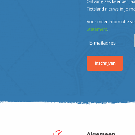
Ontvang zes keer per jaa
Fietsland nieuws in je ma
Voor meer informatie ve
Statement
.
E-mailadres:
Algemeen