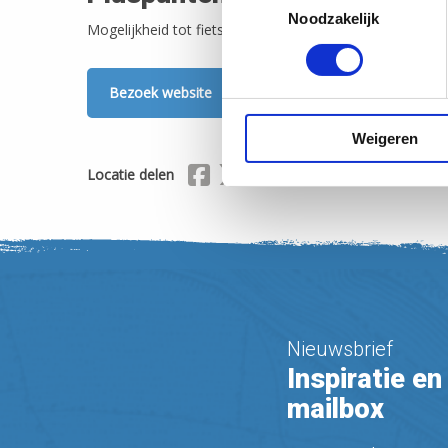
Noodzakelijk
Mogelijkheid tot fietsverhuur, Meerdaagse parkeerplaa
Bezoek website
Weigeren
Delen via Facebook
Delen via X (Twitter)
Delen via Mail
Locatie delen
Nieuwsbrief
Inspiratie en 
mailbox