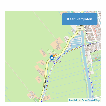
Kaart vergroten
Leaflet
| ©
OpenStreetMap