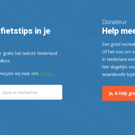
Donateur
fietstips in je
Help mee
Een goed recreati
Of het nou om ee
r gratis het laatste Nederland
in Nederland een
ilbox.
hier dagelijks vo
rwijzen wij naar ons
Privacy
waardevolle bijd
Ja, ik help g