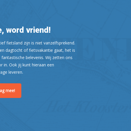
, word vriend!
ef fietsland zijn is niet vanzelfsprekend.
n dagtocht of fietsvakantie gaat, het is
 fantastische belevenis. Wij zetten ons
or in. Ook jij kunt hieraan een
Leaflet
| ©
OpenStreetMap
rage leveren.
raag mee!