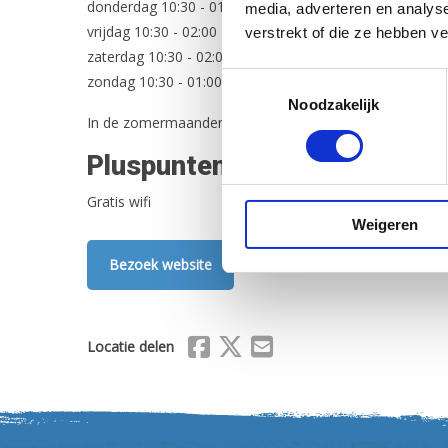
donderdag 10:30 - 01:00
media, adverteren en analys
vrijdag 10:30 - 02:00
verstrekt of die ze hebben v
zaterdag 10:30 - 02:00
Toestemmingsselectie
zondag 10:30 - 01:00
Noodzakelijk
In de zomermaanden zijn we op maandag en dinsdag e
Pluspunten
Gratis wifi
Weigeren
Bezoek website
Delen via Facebook
Delen via X (Twitter)
Delen via Mail
Locatie delen