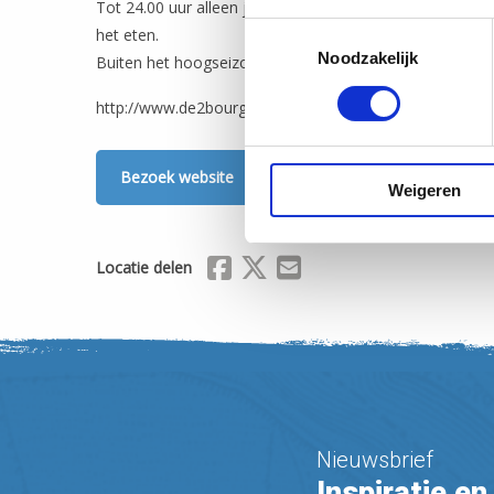
Tot 24.00 uur alleen juli en augustus. Dagelijks kunt u 
Toestemmingsselectie
het eten.
Noodzakelijk
Buiten het hoogseizoen op maandag gesloten.
http://www.de2bourgondiers.nl
Bezoek website
Weigeren
Delen via Facebook
Delen via X (Twitter)
Delen via Mail
Locatie delen
Nieuwsbrief
Inspiratie en 