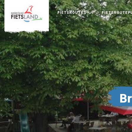
FIETSROUTES
FIETSROUTEP
Br
+
−