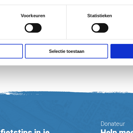
tot tenminste 21 uur terecht voor
Voorkeuren
Statistieken
Selectie toestaan
Donateur
fietstips in je
Help mee