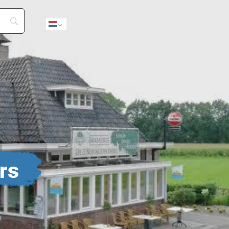
Dutch
rs