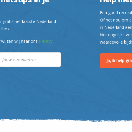
Een goed recreati
Of het nou om ee
r gratis het laatste Nederland
in Nederland een
ilbox.
hier dagelijks vo
rwijzen wij naar ons
Privacy
waardevolle bijd
Ja, ik help g