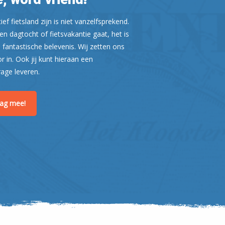
ef fietsland zijn is niet vanzelfsprekend.
n dagtocht of fietsvakantie gaat, het is
 fantastische belevenis. Wij zetten ons
or in. Ook jij kunt hieraan een
rage leveren.
Leaflet
| ©
OpenStreetMap
raag mee!