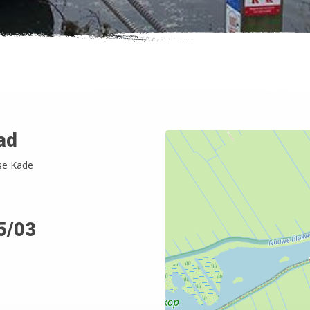
ad
se Kade
5/03