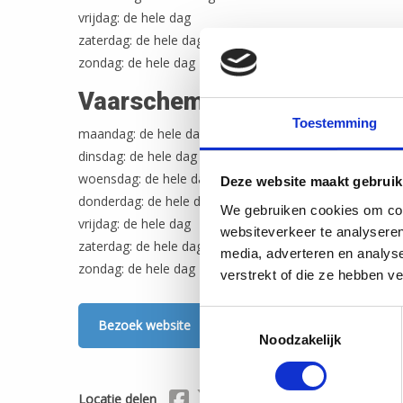
vrijdag: de hele dag
zaterdag: de hele dag
zondag: de hele dag
Vaarschema van 01/07 tot 3
Toestemming
maandag: de hele dag
dinsdag: de hele dag
woensdag: de hele dag
Deze website maakt gebruik
donderdag: de hele dag
We gebruiken cookies om cont
vrijdag: de hele dag
websiteverkeer te analyseren
zaterdag: de hele dag
media, adverteren en analys
zondag: de hele dag
verstrekt of die ze hebben v
Toestemmingsselectie
Bezoek website
Noodzakelijk
Delen via Facebook
Delen via X (Twitter)
Delen via Mail
Locatie delen