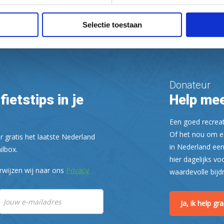
Selectie toestaan
Donateur
fietstips in je
Help mee
Een goed recreati
Of het nou om ee
r gratis het laatste Nederland
in Nederland een
ilbox.
hier dagelijks vo
rwijzen wij naar ons
Privacy
waardevolle bijd
Ja, ik help g