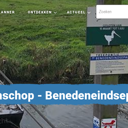
LANNER
ONTDEKKEN
ACTUEEL
nschop - Benedeneindse