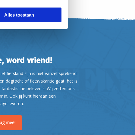
Alles toestaan
, word vriend!
ef fietsland zijn is niet vanzelfsprekend.
n dagtocht of fietsvakantie gaat, het is
 fantastische belevenis. Wij zetten ons
or in. Ook jij kunt hieraan een
rage leveren.
raag mee!
Leaflet
| ©
OpenStreetMap