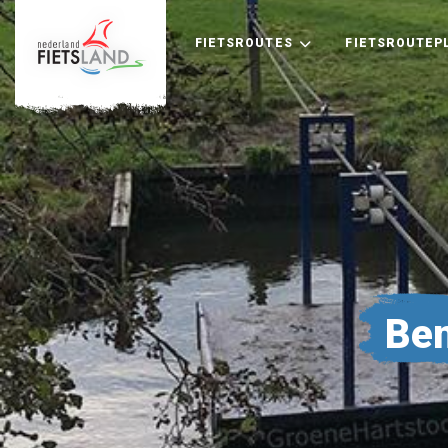
FIETSROUTES
FIETSROUTEP
Be
+
−