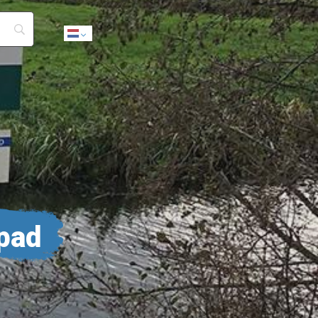
Dutch
pad