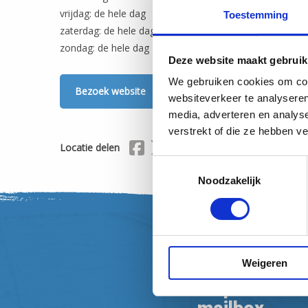
vrijdag: de hele dag
Toestemming
zaterdag: de hele dag
zondag: de hele dag
Deze website maakt gebruik
We gebruiken cookies om cont
Bezoek website
websiteverkeer te analyseren
media, adverteren en analys
verstrekt of die ze hebben v
Delen via Facebook
Delen via X (Twitter)
Delen via Mail
Locatie delen
Toestemmingsselectie
Noodzakelijk
Weigeren
Nieuwsbrief
Inspiratie en 