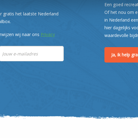
Een goed recreati
Of het nou om ee
r gratis het laatste Nederland
in Nederland een
ilbox.
hier dagelijks vo
rwijzen wij naar ons
Privacy
waardevolle bijd
Ja, ik help g