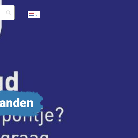
Dutch
landen