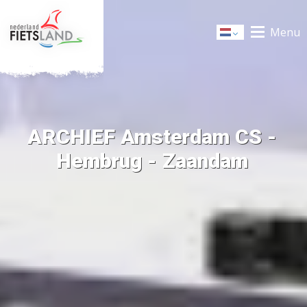
Menu
Dutch
ARCHIEF Amsterdam CS -
Hembrug - Zaandam
+