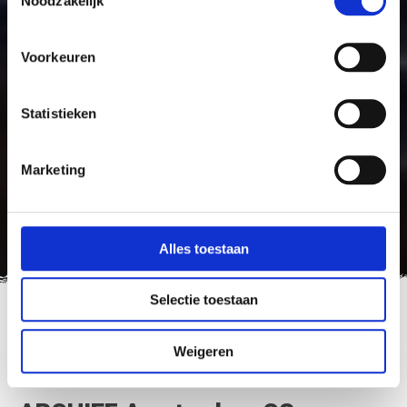
Noodzakelijk
Voorkeuren
Statistieken
Marketing
Alles toestaan
Selectie toestaan
Nederland Fietsland
>
ARCHIEF Amsterdam CS – Hembrug – Zaandam
Weigeren