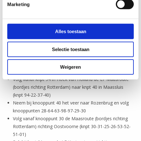
Marketing
Volg vanaf knpt 30 de knooppunten 29-97-98-64-28-40
(met het veer van Rozenburg naar Maassluis)
Volg in Maassluis vanaf knpt 40 de borden van de LF
Maasroute (bordjes richting Maastricht) tot knpt 94 (knpt
Alles toestaan
40-37-22-94)
Pak bij knpt 94 de LF Kustroute weer op (richting
Selectie toestaan
knooppunt 21).
Fietsend van Bad Nieuweschans naar Cadzand-Bad:
Weigeren
Volg vanaf knpt 94 in Hoek van Holland de LF Maasroute
(bordjes richting Rotterdam) naar knpt 40 in Maassluis
(knpt 94-22-37-40)
Neem bij knooppunt 40 het veer naar Rozenbrug en volg
knooppunten 28-64-63-98-97-29-30
Volg vanaf knooppunt 30 de Maasroute (bordjes richting
Rotterdam) richting Oostvoorne (knpt 30-31-25-26-53-52-
51-01)