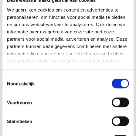
Deze website maakt gebruik van cookies
We gebruiken cookies om content en advertenties te
personaliseren, om functies voor social media te bieden
en om ons websiteverkeer te analyseren. Ook delen we
informatie over uw gebruik van onze site met onze
partners voor social media, adverteren en analyse. Deze
partners kunnen deze gegevens combineren met andere
Alternatieve route in naseizoen
informatie die u aan ze heeft verstrekt of die ze hebben
verzameld op basis van uw gebruik van hun services.
Periode: september 2025 tot 14 mei 2026
Toestemmingsselectie
In het naseizoen vaart het Hoeksveer tussen Maasvlakte en
Noodzakelijk
Hoek van Holland niet. De alternatieve route loopt via het veer
bij Rozenburg.
Voorkeuren
Fietsend van Cadzand-Bad naar Bad Nieuweschans:
Volg vanaf knpt 01 vlak bij Oostvoorne de LF Maasroute
Statistieken
(bordjes richting Maastricht) tot knpt 30 (knpt 01-51-52-53-
26-25-31-30)