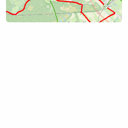
Routewijziging in het Vechtdal
Toegevoegd: 2 mei 2022
Periode: permanent
Bij het fietsen van de LF14, als onderdeel van de Ronde van
Nederland, volg je soms de bordjes van de LF16
Vechtdalroute. Deze is op enkele plekken gewijzigd. Het
kaartje toont het verlegde tracé bij Den Ham.