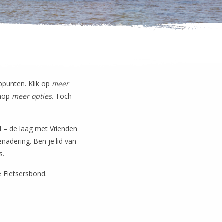
ppunten. Klik op
meer
knop
meer opties.
Toch
 – de laag met Vrienden
enadering. Ben je lid van
s.
e Fietsersbond.