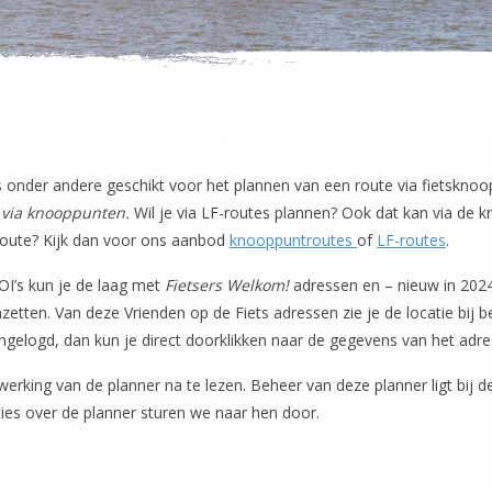
s onder andere geschikt voor het plannen van een route via fietsknoo
 via knooppunten.
Wil je via LF-routes plannen? Ook dat kan via de 
 route? Kijk dan voor ons aanbod
knooppuntroutes
of
LF-routes
.
OI’s kun je de laag met
Fietsers Welkom!
adressen en – nieuw in 2024
etten. Van deze Vrienden op de Fiets adressen zie je de locatie bij b
ingelogd, dan kun je direct doorklikken naar de gegevens van het adre
 werking van de planner na te lezen. Beheer van deze planner ligt bij d
es over de planner sturen we naar hen door.