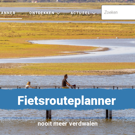
LANNER
ONTDEKKEN
ACTUEEL
Fietsrouteplanner
nooit meer verdwalen